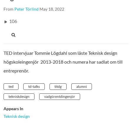
From
Peter Törlind
May 18, 2022
106
TED intervjuar Tommie Lögdahl som läste Teknisk design
högskoleingenjör 2013-2018 och numera har sadlat om till
entreprenör.
ted
td-talks
titdg
alumni
tekniskdesign
vadgörentdingenjör
Appears In
Teknisk design